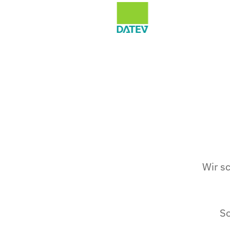
Wir s
So