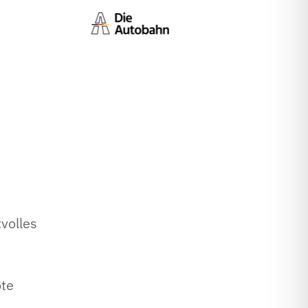
volles
ote