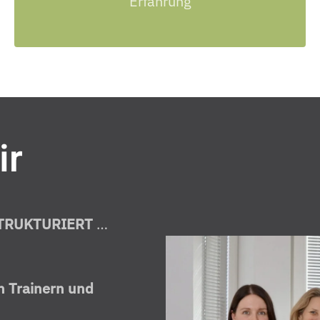
Erfahrung
ir
STRUKTURIERT
…
n Trainern und