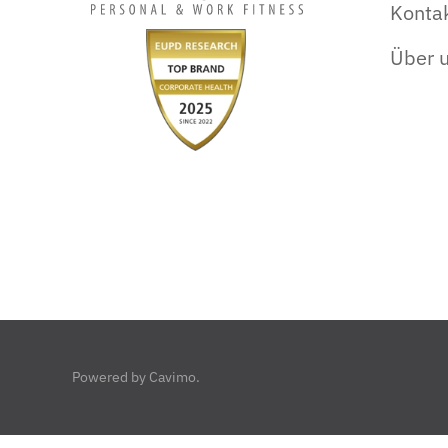
Konta
Über 
Powered by
Cavimo
.