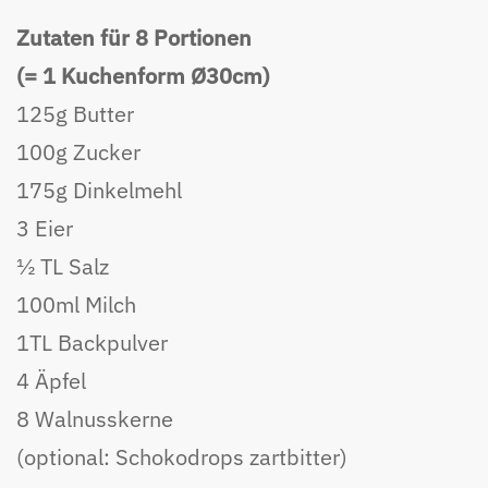
Zutaten für 8 Portionen
(= 1 Kuchenform Ø30cm)
125g Butter
100g Zucker
175g Dinkelmehl
3 Eier
½ TL Salz
100ml Milch
1TL Backpulver
4 Äpfel
8 Walnusskerne
(optional: Schokodrops zartbitter)