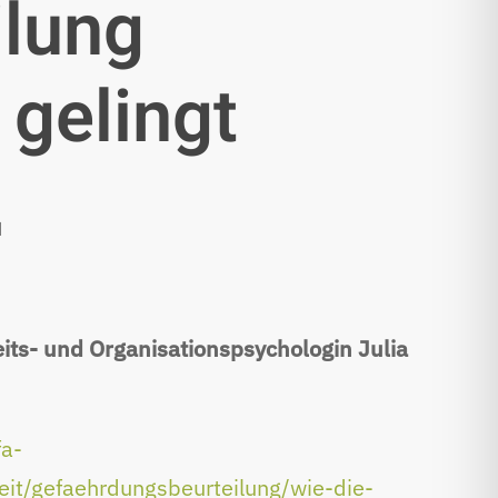
ilung
 gelingt
M
eits- und Organisationspsychologin Julia
fa-
heit/gefaehrdungsbeurteilung/wie-die-