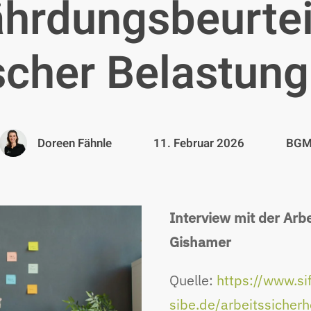
hrdungsbeurte
cher Belastung
Doreen Fähnle
11. Februar 2026
BG
Interview mit der Arb
Gishamer
Quelle:
https://www.si
sibe.de/arbeitssicher